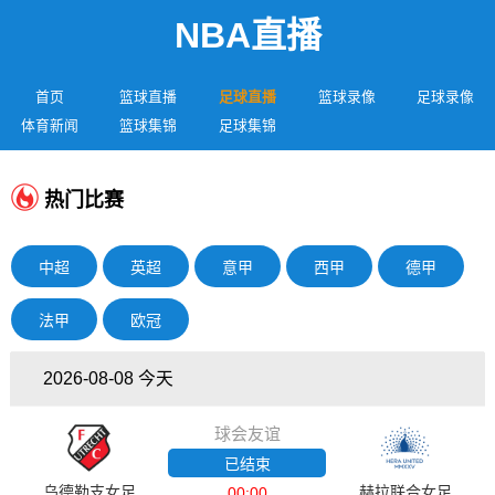
NBA直播
首页
篮球直播
足球直播
篮球录像
足球录像
体育新闻
篮球集锦
足球集锦
热门比赛
中超
英超
意甲
西甲
德甲
法甲
欧冠
2026-08-08 今天
球会友谊
已结束
乌德勒支女足
赫拉联合女足
00:00