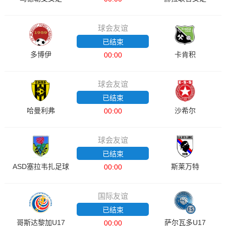
球会友谊
已结束
多博伊
卡肯积
00:00
球会友谊
已结束
哈曼利弗
沙希尔
00:00
球会友谊
已结束
ASD塞拉韦扎足球
斯莱万特
00:00
国际友谊
已结束
哥斯达黎加U17
萨尔瓦多U17
00:00