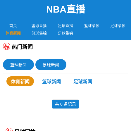
NBA直播
首页
篮球直播
足球直播
篮球录像
足球录像
体育新闻
篮球集锦
足球集锦
热门新闻
篮球新闻
足球新闻
体育新闻
篮球新闻
足球新闻
共
0
条记录