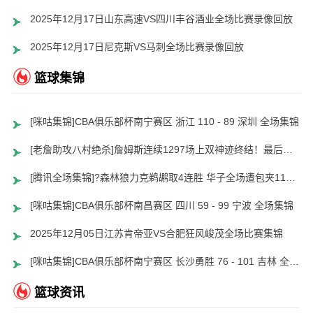
2025年12月17日山东高速VS四川丰谷酒业全场比赛录像回放
2025年12月17日尼克斯VS马刺全场比赛录像回放
篮球集锦
[咪咕集锦]CBA俱乐部杯南宁赛区 浙江 110 - 89 深圳 全场集锦
[老詹助攻八村绝杀]詹姆斯连续1297场上双神迹终结！最后一攻助攻八村压哨三分绝杀?
[腾讯全场集锦]?森林狼力克鹈鹕取4连胜 华子全场遭包夹11分8失误 兰德尔28+9
[咪咕集锦]CBA俱乐部杯南昌赛区 四川 59 - 99 宁波 全场集锦
2025年12月05日江苏肯帝亚VS合肥狂风峻茂全场比赛集锦
[咪咕集锦]CBA俱乐部杯南宁赛区 长沙勇胜 76 - 101 吉林 全场集锦
篮球资讯