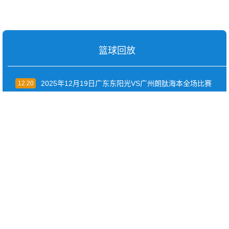
篮球回放
2025年12月19日广东东阳光VS广州朗肽海本全场比赛
12.20
录像回放
2025年12月19日爵士VS湖人全场比赛录像回放
12.19
2025年12月18日宁波町渥VS深圳马可波罗全场比赛录
12.19
像回放
2025年12月18日森林狼VS灰熊全场比赛录像回放
12.18
2025年12月17日山东高速VS四川丰谷酒业全场比赛录
12.18
像回放
2025年12月17日尼克斯VS马刺全场比赛录像回放
12.17