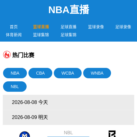
NBA直播
首页
篮球直播
足球直播
篮球录像
足球录像
体育新闻
篮球集锦
足球集锦
热门比赛
NBA
CBA
WCBA
WNBA
NBL
2026-08-08 今天
2026-08-09 明天
NBL