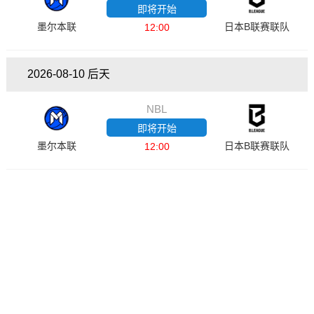
即将开始
墨尔本联
日本B联赛联队
12:00
2026-08-10 后天
NBL
即将开始
墨尔本联
日本B联赛联队
12:00