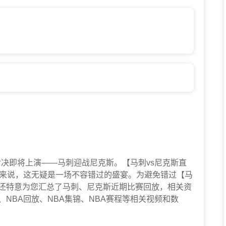
的一场精彩对决即将上演——马刺迎战尼克斯。【马刺vs尼克斯直
们来说，这无疑是一场不容错过的盛宴。为避免错过【马
站还特意为您汇总了马刺、尼克斯近期比赛回放，相关资
NBA回放、NBA集锦、NBA赛程等相关视频和数