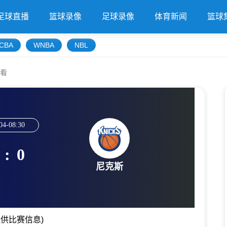
足球直播
篮球录像
足球录像
体育新闻
篮球
CBA
WNBA
NBL
观看
04-08:30
:
0
尼克斯
供比赛信息)