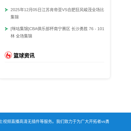
2025年12月05日江苏肯帝亚VS合肥狂风峻茂全场比赛
集锦
[咪咕集锦]CBA俱乐部杯南宁赛区 长沙勇胜 76 - 101 吉
林 全场集锦
篮球资讯
s勇士视频直播高清无插件等服务。我们致力于为广大开拓者vs勇