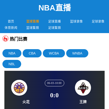
NBA直播
首页
篮球直播
足球直播
篮球录像
足球录像
体育新闻
篮球集锦
足球集锦
热门比赛
NBA
CBA
WCBA
WNBA
NBL
06-03-10:00