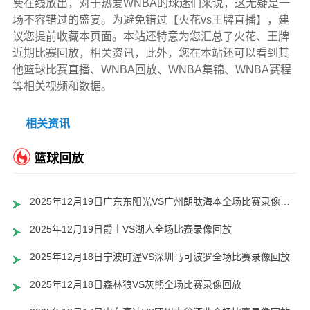
费在线放出，对于热爱WNBA的球迷们来说，这无疑是一
场不容错过的盛宴。为避免错过【火花vs王牌直播】，建
议您提前收藏本页面。本站还特意为您汇总了火花、王牌
近期比赛回放，相关资讯，此外，您在本站还可以看到其
他篮球比赛直播、WNBA回放、WNBA集锦、WNBA赛程
等相关视频和数据。
相关资讯
篮球回放
2025年12月19日广东东阳光VS广州朗肽海本全场比赛录像回放
2025年12月19日爵士VS湖人全场比赛录像回放
2025年12月18日宁波町渥VS深圳马可波罗全场比赛录像回放
2025年12月18日森林狼VS灰熊全场比赛录像回放