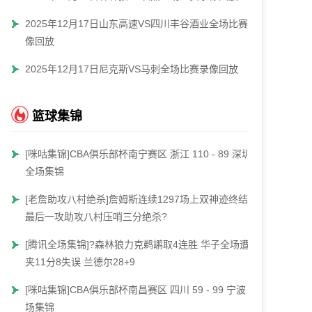
2025年12月17日山东高速VS四川丰谷酒业全场比赛录
像回放
2025年12月17日尼克斯VS马刺全场比赛录像回放
篮球集锦
[咪咕集锦]CBA俱乐部杯南宁赛区 浙江 110 - 89 深圳
全场集锦
[老詹助攻八村绝杀]詹姆斯连续1297场上双神迹终结！
最后一攻助攻八村压哨三分绝杀?
[腾讯全场集锦]?森林狼力克鹈鹕取4连胜 华子全场遭包
夹11分8失误 兰德尔28+9
[咪咕集锦]CBA俱乐部杯南昌赛区 四川 59 - 99 宁波 全
场集锦