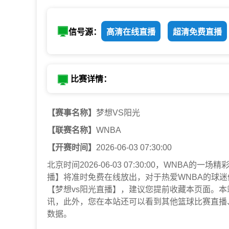
信号源：
高清在线直播
超清免费直播
比赛详情：
【赛事名称】
梦想VS阳光
【联赛名称】
WNBA
【开赛时间】
2026-06-03 07:30:00
北京时间2026-06-03 07:30:00，WNBA
播】将准时免费在线放出，对于热爱WNBA的球
【梦想vs阳光直播】，建议您提前收藏本页面。
讯，此外，您在本站还可以看到其他篮球比赛直播、
数据。