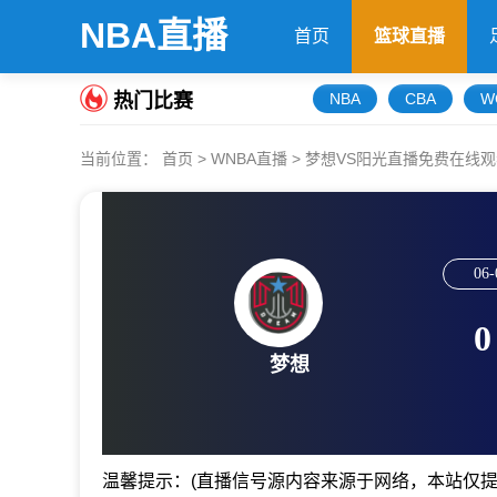
NBA直播
首页
篮球直播
热门比赛
NBA
CBA
W
当前位置：
首页
>
WNBA直播
> 梦想VS阳光直播免费在线
06-
0
梦想
温馨提示：(直播信号源内容来源于网络，本站仅提