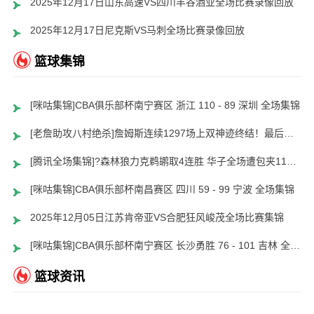
2025年12月17日山东高速VS四川丰谷酒业全场比赛录像回放
2025年12月17日尼克斯VS马刺全场比赛录像回放
篮球集锦
[咪咕集锦]CBA俱乐部杯南宁赛区 浙江 110 - 89 深圳 全场集锦
[老詹助攻八村绝杀]詹姆斯连续1297场上双神迹终结！最后一攻助攻八村压哨三分绝杀?
[腾讯全场集锦]?森林狼力克鹈鹕取4连胜 华子全场遭包夹11分8失误 兰德尔28+9
[咪咕集锦]CBA俱乐部杯南昌赛区 四川 59 - 99 宁波 全场集锦
2025年12月05日江苏肯帝亚VS合肥狂风峻茂全场比赛集锦
[咪咕集锦]CBA俱乐部杯南宁赛区 长沙勇胜 76 - 101 吉林 全场集锦
篮球资讯