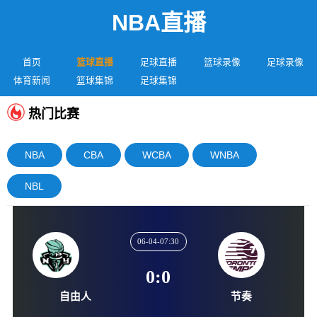
NBA直播
首页
篮球直播
足球直播
篮球录像
足球录像
体育新闻
篮球集锦
足球集锦
热门比赛
NBA
CBA
WCBA
WNBA
NBL
06-04-07:30